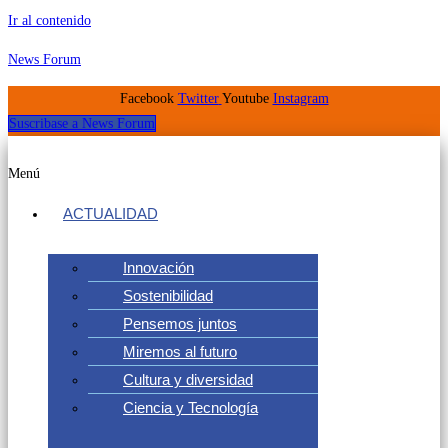
Ir al contenido
News Forum
Facebook
Twitter
Youtube
Instagram
Suscribase a News Forum
Menú
ACTUALIDAD
Innovación
Sostenibilidad
Pensemos juntos
Miremos al futuro
Cultura y diversidad
Ciencia y Tecnología